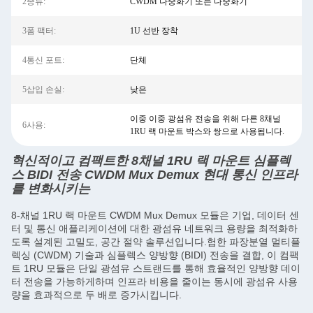
2종류:
CWDM 다중화기 또는 다중화기
3폼 팩터:
1U 선반 장착
4통신 포트:
단체
5삽입 손실:
낮은
이중 이중 광섬유 전송을 위해 다른 8채널
6사용:
1RU 랙 마운트 박스와 쌍으로 사용됩니다.
혁신적이고 컴팩트한 8채널 1RU 랙 마운트 심플렉
스 BIDI 전송 CWDM Mux Demux 현대 통신 인프라
를 변화시키는
8-채널 1RU 랙 마운트 CWDM Mux Demux 모듈은 기업, 데이터 센
터 및 통신 애플리케이션에 대한 광섬유 네트워크 용량을 최적화하
도록 설계된 고밀도, 공간 절약 솔루션입니다.험한 파장분열 멀티플
렉싱 (CWDM) 기술과 심플렉스 양방향 (BIDI) 전송을 결합, 이 컴팩
트 1RU 모듈은 단일 광섬유 스트랜드를 통해 효율적인 양방향 데이
터 전송을 가능하게하며 인프라 비용을 줄이는 동시에 광섬유 사용
량을 효과적으로 두 배로 증가시킵니다.