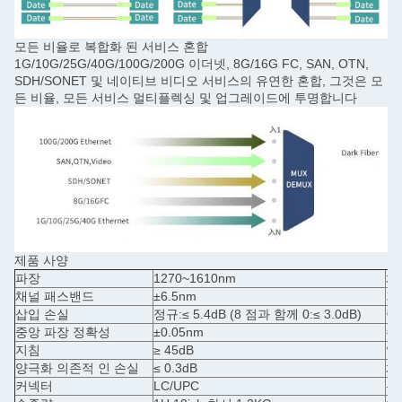
모든 비율로 복합화 된 서비스 혼합
1G/10G/25G/40G/100G/200G 이더넷, 8G/16G FC, SAN, OTN,
SDH/SONET 및 네이티브 비디오 서비스의 유연한 혼합, 그것은 모
든 비율, 모든 서비스 멀티플렉싱 및 업그레이드에 투명합니다
제품 사양
파장
1270~1610nm
채
채널 패스밴드
±6.5nm
기
삽입 손실
정규:≤ 5.4dB (8 점과 함께 0:≤ 3.0dB)
링
중앙 파장 정확성
±0.05nm
수
지침
≥ 45dB
양
양극화 의존적 인 손실
≤ 0.3dB
채
커넥터
LC/UPC
온