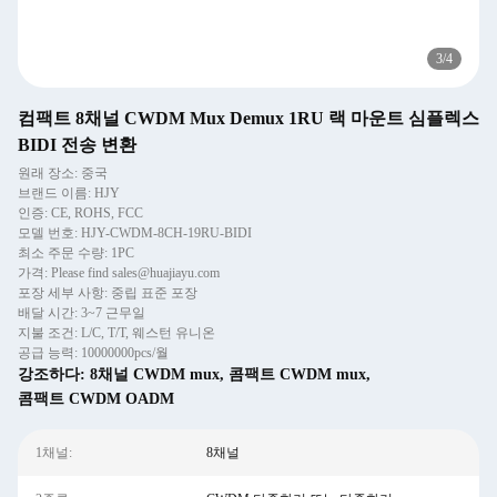
3
/
4
컴팩트 8채널 CWDM Mux Demux 1RU 랙 마운트 심플렉스
BIDI 전송 변환
원래 장소: 중국
브랜드 이름: HJY
인증: CE, ROHS, FCC
모델 번호: HJY-CWDM-8CH-19RU-BIDI
최소 주문 수량: 1PC
가격: Please find sales@huajiayu.com
포장 세부 사항: 중립 표준 포장
배달 시간: 3~7 근무일
지불 조건: L/C, T/T, 웨스턴 유니온
공급 능력: 10000000pcs/월
강조하다:
8채널 CWDM mux
,
콤팩트 CWDM mux
,
콤팩트 CWDM OADM
1채널:
8채널