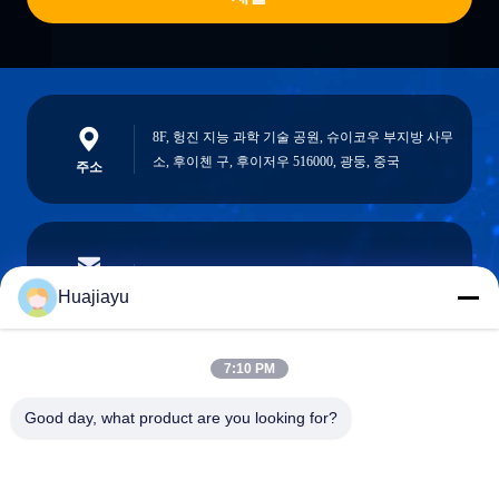
8F, 헝진 지능 과학 기술 공원, 슈이코우 부지방 사무
소, 후이첸 구, 후이저우 516000, 광둥, 중국
주소
sales@huajiayu.com
이메일
Huajiayu
7:10 PM
0086-18664306976
Good day, what product are you looking for?
핸드폰